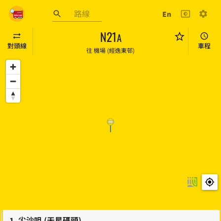
跳至主要內容
En
巴士到站預報
N21
A
對頭線
車程
往
機場 (經逸東邨)
1
.
尖沙咀 (天星碼頭)