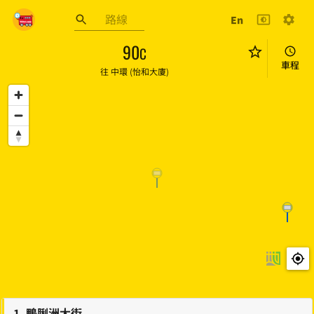
跳至主要內容
En
巴士到站預報
90
C
車程
往
中環 (怡和大廈)
1
.
鴨脷洲大街