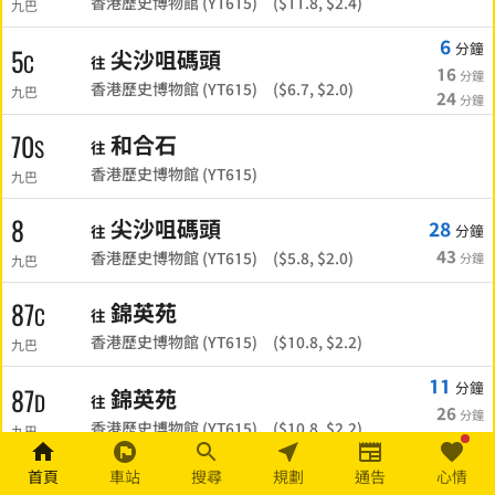
香港歷史博物館 (YT615) ($11.8, $2.4)
九巴
6
分鐘
5
尖沙咀碼頭
C
往
16
分鐘
香港歷史博物館 (YT615) ($6.7, $2.0)
九巴
24
分鐘
70
和合石
S
往
香港歷史博物館 (YT615)
九巴
8
尖沙咀碼頭
28
分鐘
往
43
香港歷史博物館 (YT615) ($5.8, $2.0)
分鐘
九巴
87
錦英苑
C
往
香港歷史博物館 (YT615) ($10.8, $2.2)
九巴
11
分鐘
87
錦英苑
D
往
26
分鐘
香港歷史博物館 (YT615) ($10.8, $2.2)
九巴
41
分鐘
8
首頁
車站
搜尋
規劃
通告
心情
尖沙咀(循環線)
-
A
分鐘
往