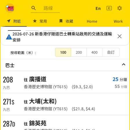
跳至主要內容
En
巴士到站預報
儀表板 - 巴士到站預報 App （免費無廣告）
無廣告手機應用程式查閱巴士線、車站、預計到達時間，路線盡包九
附近
常用
收藏
Home
Work
2026-07-26 新香港仔隧道巴士轉乘站啟用的交通及運輸
20
安排
100
200
400
自訂
搜尋範圍（米）
:
巴士
208
廣播道
25
分鐘
往
55
香港歷史博物館 (YT615) ($9.3, $2.0)
分鐘
九巴
271
大埔(太和)
S
往
香港歷史博物館 (YT615) ($21.8, $4.4)
九巴
287
錦英苑
D
往